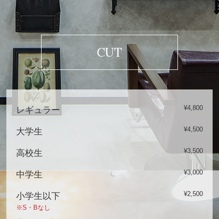
CUT
¥4,800
レギュラー
¥4,500
大学生
¥3,500
高校生
¥3,000
中学生
¥2,500
小学生以下
※S・Bなし